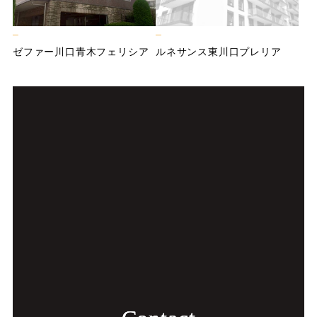
ゼ
フ
ァ
ー
川
口
青
木
フ
ェ
リ
シ
ア
ル
ネ
サ
ン
ス
東
川
口
プ
レ
リ
ア