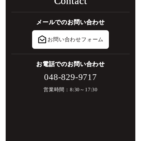
C
o
n
t
a
c
t
メ
ー
ル
で
の
お
問
い
合
わ
せ
お問い合わせフォーム
お
電
話
で
の
お
問
い
合
わ
せ
048-829-9717
営業時間：8:30～17:30