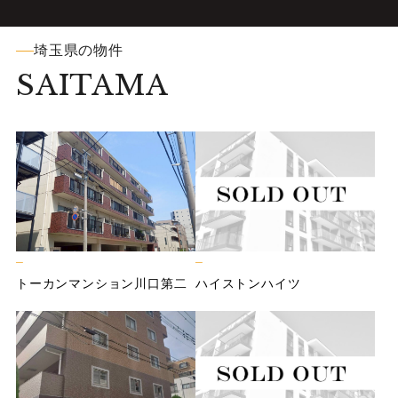
埼玉県の物件
SAITAMA
ト
ー
カ
ン
マ
ン
シ
ョ
ン
川
口
第
二
ハ
イ
ス
ト
ン
ハ
イ
ツ