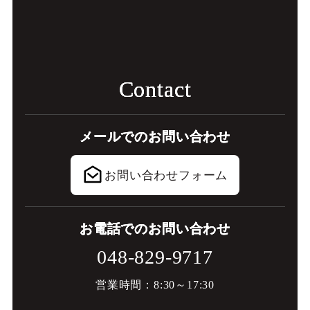
C
o
n
t
a
c
t
メ
ー
ル
で
の
お
問
い
合
わ
せ
お問い合わせフォーム
お
電
話
で
の
お
問
い
合
わ
せ
048-829-9717
営業時間：8:30～17:30