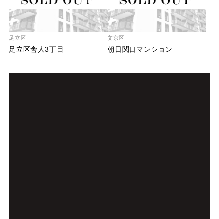
足立区
文京区
足
立
区
舎
人
3
丁
目
朝
日
関
口
マ
ン
シ
ョ
ン