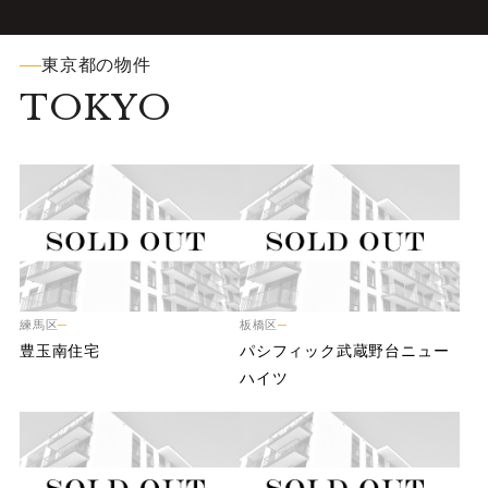
東京都の物件
TOKYO
練馬区
板橋区
豊
玉
南
住
宅
パ
シ
フ
ィ
ッ
ク
武
蔵
野
台
ニ
ュ
ー
ハ
イ
ツ