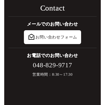
C
o
n
t
a
c
t
メ
ー
ル
で
の
お
問
い
合
わ
せ
お問い合わせフォーム
お
電
話
で
の
お
問
い
合
わ
せ
048-829-9717
営業時間：8:30～17:30