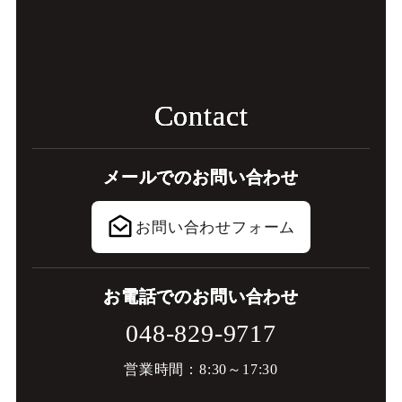
C
o
n
t
a
c
t
メ
ー
ル
で
の
お
問
い
合
わ
せ
お問い合わせフォーム
お
電
話
で
の
お
問
い
合
わ
せ
048-829-9717
営業時間：8:30～17:30